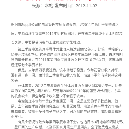
来源：本站 发布时间：2012-11-02
据IHSiSuppli公司的电源管理市场追踪报告，继2011年第四季度惨跌之
后，电源管理半导体在2012年初有所回升，并在第二季度终于走上明显增
长之路，主要是受消费与工业领域的扩张推动。
第二季度电源管理半导体营业收入将达到80亿美元，比第一季度的75
亿美元增长6.7%。这是该产业营业收入在去年底急剧下降以来，首次有明
显的增长迹象。在2011年第四季度营业收入环下降10.7%以前，该市场曾
经连续七个季度增长
但是，去年第四季度过后，该市场趋于稳定，今年初营业收入持平，
没有进一步下滑。预计第二季度营业收入增长，而且下半年有望保持这种
势头。
总体来看，2012年电源管理半导体营业收入将达到328亿美元，比去
年的319亿美元小增2.8%。尽管与2009和2010年的强劲增长相比，今年
的机会较少，但全年营业收入至少不会低于去年。
电源管理市场每年第四季度通常下滑，这是正常的季节性趋势。但
是，去年第四季度的降幅突显该市场非常疲弱。电源管理半导体的作用越
来越重要，被用于多种电子产品之中，可以帮助产品散热、减轻重量和缩
小尺寸。
有几个情况导致去年第四季度市场下滑，包括日本3月地震和海啸导致
一些厂商的生产中断，以及泰国10月发生严重洪灾。全球消费者支出放